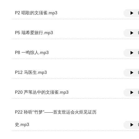
P2 唱歌的文须雀.mp3
P5 瑞希爱旅行.mp3
P8 一鸣惊人.mp3
P12 马医生.mp3
P20 芦苇丛中的文须雀.mp3
P22 聆听“竹梦”——首支世运会火炬见证历
史.mp3