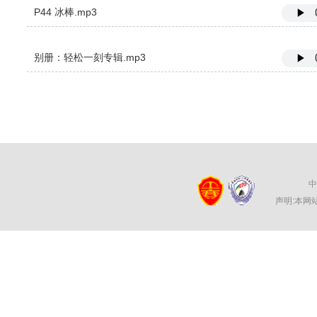
P44 冰棒.mp3
别册：轻松一刻专辑.mp3
中
声明:本网